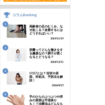
コラムRanking
1
高齢者の足のむくみ、な
ぜ起こる？改善するには
どうすればいい？
2019/11/19
2
胆嚢ってどんな働きをす
る臓器なの？調子が悪く
なるとどうなる？
2018/12/11
3
O157とは？ 症状や原
因、対処法、予防法を解
説！
2018/8/27
4
手のひらのぶつぶつや痒
みの原因は手湿疹か
も！？治療法はどんなも