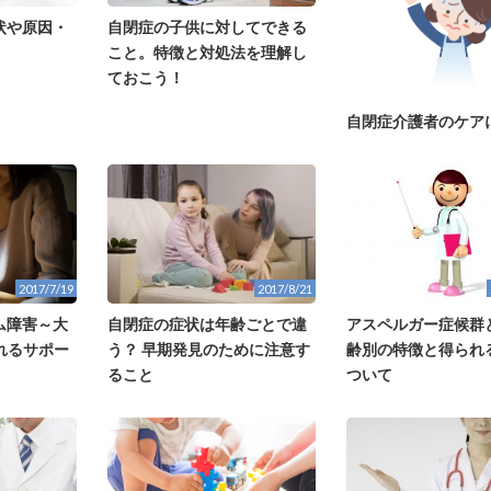
状や原因・
自閉症の子供に対してできる
こと。特徴と対処法を理解し
ておこう！
自閉症介護者のケア
2017/7/19
2017/8/21
ム障害～大
自閉症の症状は年齢ごとで違
アスペルガー症候群
れるサポー
う？ 早期発見のために注意す
齢別の特徴と得られ
ること
ついて