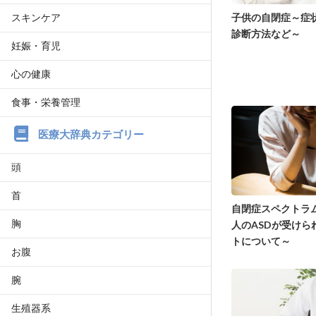
スキンケア
子供の自閉症～症
診断方法など～
妊娠・育児
心の健康
食事・栄養管理
医療大辞典カテゴリー
頭
首
自閉症スペクトラ
胸
人のASDが受けら
トについて～
お腹
腕
生殖器系