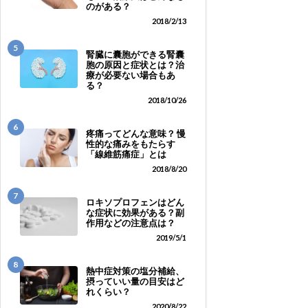
のがある？
2018/2/13
5
腎臓に囊胞ができる腎囊
胞の原因と症状とは？治
療が必要ない場合もあ
る？
2018/10/26
6
疼痛ってどんな意味？ 慢
性的な痛みをもたらす
「線維筋痛症」とは
2018/8/20
7
ロキソプロフェンはどん
な症状に効果がある？副
作用などの注意点は？
2019/5/1
8
熱中症対策の塩分補給、
摂っていい量の目安はど
れくらい？
2020/8/22