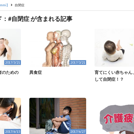
mmi】
自閉症
：#自閉症 が含まれる記事
2017/3/21
2017/3/21
者のための
異食症
育てにくい赤ちゃん
して自閉症！？
2017/6/15
2017/6/27