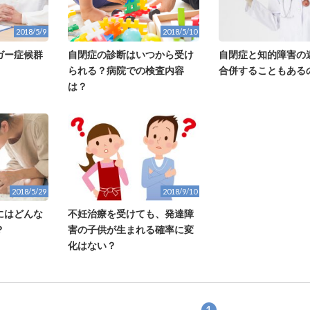
2018/5/9
2018/5/10
ガー症候群
自閉症の診断はいつから受け
自閉症と知的障害の
られる？病院での検査内容
合併することもある
は？
2018/5/29
2018/9/10
にはどんな
不妊治療を受けても、発達障
？
害の子供が生まれる確率に変
化はない？