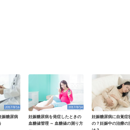
2017/8/14
2017/8/16
妊娠糖尿病を発症したときの
妊娠糖尿病
妊娠糖尿病に自覚症
血糖値管理 ～ 血糖値の測り方
う
の？妊娠中の治療の
～
は？