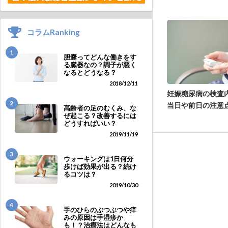
コラムRanking
1
胆嚢ってどんな働きをす
る臓器なの？調子が悪く
なるとどうなる？
2018/12/11
妊娠糖尿病の検査
2
当日や前日の注意
高齢者の足のむくみ、な
ぜ起こる？改善するには
どうすればいい？
2019/11/19
3
ウォーキングは1日何分
歩けば効果が出る？続け
るコツは？
2019/10/30
4
手のひらのぶつぶつや痒
みの原因は手湿疹か
も！？治療法はどんなも