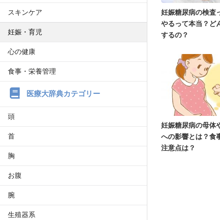
スキンケア
妊娠糖尿病の検査
やるって本当？ど
妊娠・育児
するの？
心の健康
食事・栄養管理
医療大辞典カテゴリー
頭
妊娠糖尿病の母体
首
への影響とは？食
注意点は？
胸
お腹
腕
生殖器系