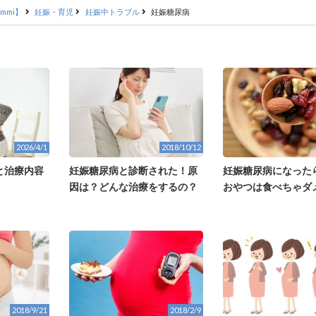
mmi】
妊娠・育児
妊娠中トラブル
妊娠糖尿病
2026/4/1
2018/10/12
と治療内容
妊娠糖尿病と診断された！原
妊娠糖尿病になった
因は？どんな治療をするの？
おやつは食べちゃダ
2018/9/21
2018/2/9