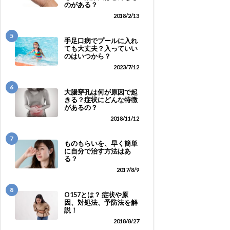
のがある？
2018/2/13
5
手足口病でプールに入れ
ても大丈夫？入っていい
のはいつから？
2023/7/12
6
大腸穿孔は何が原因で起
きる？症状にどんな特徴
があるの？
2018/11/12
7
ものもらいを、早く簡単
に自分で治す方法はあ
る？
2017/8/9
8
O157とは？ 症状や原
因、対処法、予防法を解
説！
2018/8/27