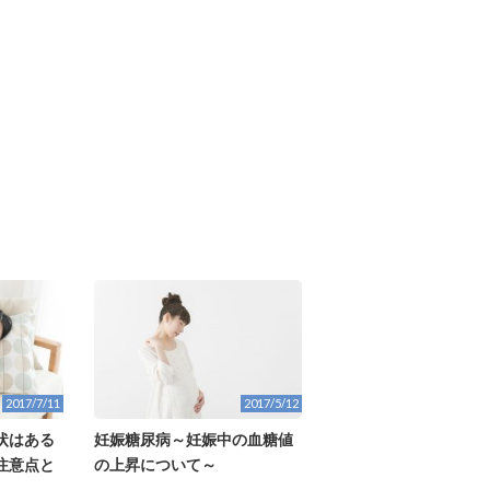
2017/7/11
2017/5/12
状はある
妊娠糖尿病～妊娠中の血糖値
注意点と
の上昇について～