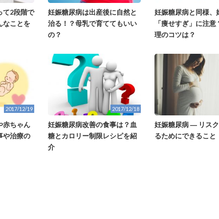
って2段階で
妊娠糖尿病は出産後に自然と
妊娠糖尿病と同様、
んなことを
治る！？母乳で育ててもいい
「痩せすぎ」に注意
の？
理のコツは？
2017/12/19
2017/12/18
や赤ちゃん
妊娠糖尿病改善の食事は？血
妊娠糖尿病 ― リス
事や治療の
糖とカロリー制限レシピを紹
るためにできること
介