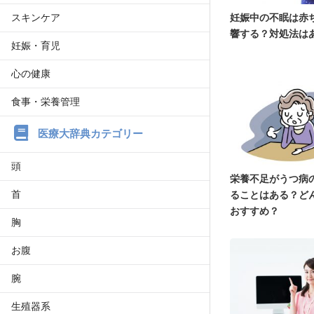
スキンケア
妊娠中の不眠は赤
響する？対処法は
妊娠・育児
心の健康
食事・栄養管理
医療大辞典カテゴリー
頭
栄養不足がうつ病
首
ることはある？ど
おすすめ？
胸
お腹
腕
生殖器系