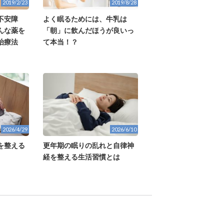
2019/2/23
2019/8/28
不安障
よく眠るためには、牛乳は
んな薬を
「朝」に飲んだほうが良いっ
治療法
て本当！？
2026/4/29
2026/6/10
を整える
更年期の眠りの乱れと自律神
経を整える生活習慣とは