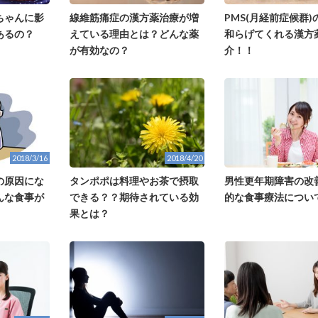
ちゃんに影
線維筋痛症の漢方薬治療が増
PMS(月経前症候群)
あるの？
えている理由とは？どんな薬
和らげてくれる漢方
が有効なの？
介！！
2018/3/16
2018/4/20
の原因にな
タンポポは料理やお茶で摂取
男性更年期障害の改
んな食事が
できる？？期待されている効
的な食事療法につい
果とは？