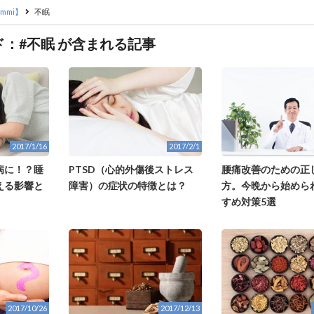
mmi】
不眠
：#不眠 が含まれる記事
2017/1/16
2017/2/1
腰痛改善のための正
病に！？睡
PTSD（心的外傷後ストレス
方。今晩から始めら
える影響と
障害）の症状の特徴とは？
すめ対策5選
2017/10/26
2017/12/13