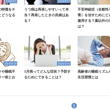
2018/8/1
2018/8/17
の特徴をチ
うつ病は再発しやすいって本
不安神経症（全般性
とどうなる
当？再発したときの兆候はあ
害）を治すためにど
る？
服用する？薬以外の
は？
2019/8/29
2020/5/14
さや睡眠不
5月病ってどんな症状？予防す
高齢者の睡眠リズム
ラー術とお
るためにできることは？
生活習慣とは
1