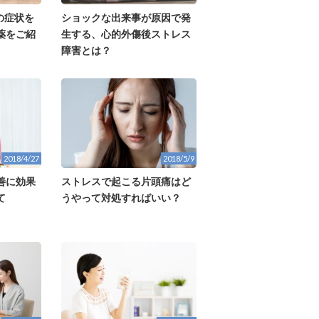
の症状を
ショックな出来事が原因で発
薬をご紹
生する、心的外傷後ストレス
障害とは？
2018/4/27
2018/5/9
善に効果
ストレスで起こる片頭痛はど
て
うやって対処すればいい？