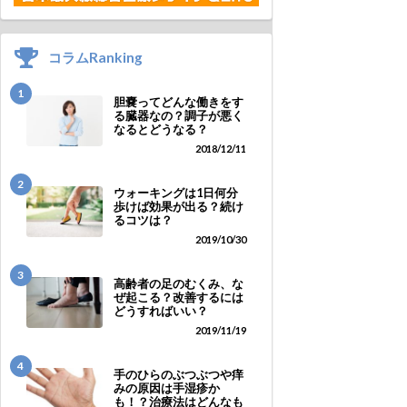
コラムRanking
1
胆嚢ってどんな働きをす
る臓器なの？調子が悪く
なるとどうなる？
2018/12/11
2
ウォーキングは1日何分
歩けば効果が出る？続け
るコツは？
2019/10/30
3
高齢者の足のむくみ、な
ぜ起こる？改善するには
どうすればいい？
2019/11/19
4
手のひらのぶつぶつや痒
みの原因は手湿疹か
も！？治療法はどんなも