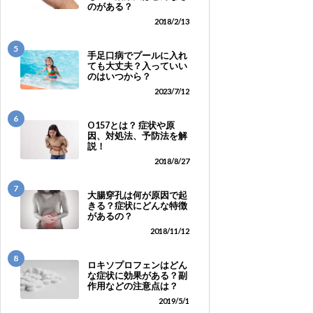
のがある？
2018/2/13
5
手足口病でプールに入れ
ても大丈夫？入っていい
のはいつから？
2023/7/12
6
O157とは？ 症状や原
因、対処法、予防法を解
説！
2018/8/27
7
大腸穿孔は何が原因で起
きる？症状にどんな特徴
があるの？
2018/11/12
8
ロキソプロフェンはどん
な症状に効果がある？副
作用などの注意点は？
2019/5/1