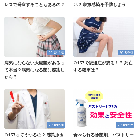
レスで発症することもあるの？
い？ 家族感染を予防しよう
2018/11/8
2018/9/5
病気にならない大腸菌があるっ
O157で後遺症が残る！？ 死亡
て本当？病気になる菌に感染し
する確率は？
たら？
2018/8/30
2018/8/29
O157ってうつるの？ 感染原因
食べられる除菌剤、パストリー