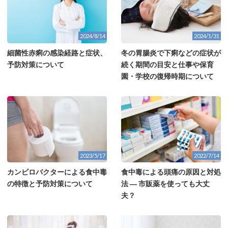
2024/8/14
2024/1/31
細菌性赤痢の感染経路と症状、
冬の胃腸炎で下痢などの症状が
予防対策について
続く期間の目安と仕事や保育
園・学校の復帰時期について
2023/5/17
2022/7/14
カンピロバクターによる食中毒
食中毒による頭痛の原因と対処
の特徴と予防対策について
法 ― 市販薬を使っても大丈
夫？