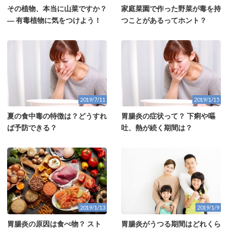
その植物、本当に山菜ですか？
家庭菜園で作った野菜が毒を持
― 有毒植物に気をつけよう！
つことがあるってホント？
2019/7/11
2019/1/15
夏の食中毒の特徴は？どうすれ
胃腸炎の症状って？ 下痢や嘔
ば予防できる？
吐、熱が続く期間は？
2019/1/13
2019/1/9
胃腸炎の原因は食べ物？ スト
胃腸炎がうつる期間はどれくら