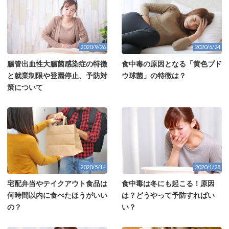
2020/9/26
2020/6/24
腸管出血性大腸菌感染症の特徴
食中毒の原因となる「黄色ブド
と就業制限や登園停止、予防対
ウ球菌」の特徴は？
策について
2020/5/14
2020/1/28
宅配弁当やテイクアウト食品は
食中毒は冬にも起こる！原因
何時間以内に食べたほうがいい
は？どうやって予防すればい
の？
い？