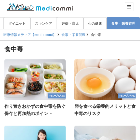
ダイエット
スキンケア
妊娠・育児
心の健康
食事・栄養管理
医療情報メディア【medicommi】
食事・栄養管理
食中毒
食中毒
2026/6/30
2025/7/24
作り置きおかずの食中毒を防ぐ
卵を食べる栄養的メリットと食
保存と再加熱のポイント
中毒のリスク