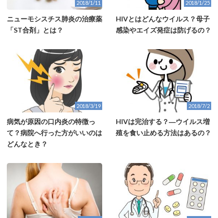
2018/1/11
2018/1/25
ニューモシスチス肺炎の治療薬
HIVとはどんなウイルス？母子
「ST合剤」とは？
感染やエイズ発症は防げるの？
2018/3/19
2018/7/2
病気が原因の口内炎の特徴っ
HIVは完治する？―ウイルス増
て？病院へ行った方がいいのは
殖を食い止める方法はあるの？
どんなとき？