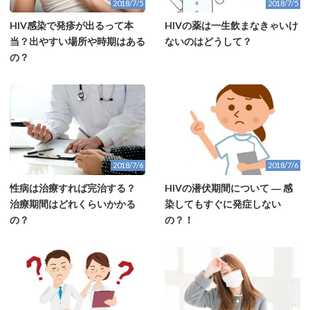
2018/7/5
2018/7/5
HIV感染で発疹が出るって本
HIVの薬は一生飲まなきゃいけ
当？出やすい場所や時期はある
ないのはどうして？
の？
2018/7/6
2018/7/6
性病は治療すれば完治する？
HIVの潜伏期間について ― 感
治療期間はどれくらいかかる
染してもすぐに発症しない
の？
の？！