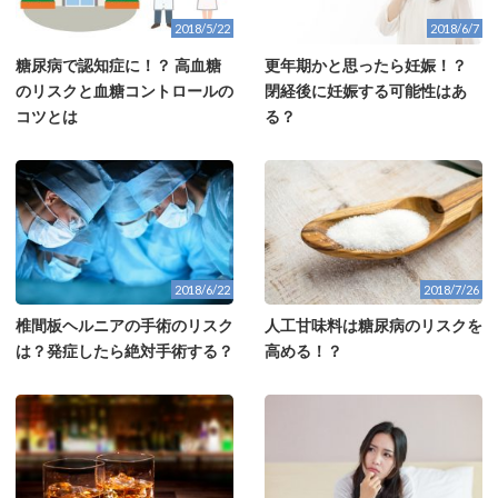
2018/5/22
2018/6/7
糖尿病で認知症に！？ 高血糖
更年期かと思ったら妊娠！？
のリスクと血糖コントロールの
閉経後に妊娠する可能性はあ
コツとは
る？
2018/6/22
2018/7/26
椎間板ヘルニアの手術のリスク
人工甘味料は糖尿病のリスクを
は？発症したら絶対手術する？
高める！？