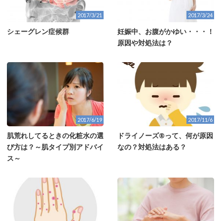
2017/3/21
2017/3/24
シェーグレン症候群
妊娠中、お腹がかゆい・・・！
原因や対処法は？
2017/6/19
2017/11/6
肌荒れしてるときの化粧水の選
ドライノーズ®って、何が原因
び方は？～肌タイプ別アドバイ
なの？対処法はある？
ス～