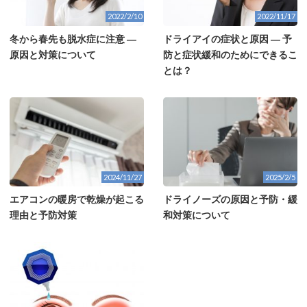
2022/2/10
2022/11/17
冬から春先も脱水症に注意 ―
ドライアイの症状と原因 ― 予
原因と対策について
防と症状緩和のためにできるこ
とは？
2024/11/27
2025/2/5
エアコンの暖房で乾燥が起こる
ドライノーズの原因と予防・緩
理由と予防対策
和対策について