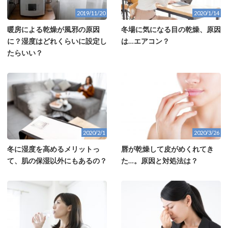
2019/11/20
2020/1/14
暖房による乾燥が風邪の原因
冬場に気になる目の乾燥、原因
に？湿度はどれくらいに設定し
は…エアコン？
たらいい？
2020/2/1
2020/3/26
冬に湿度を高めるメリットっ
唇が乾燥して皮がめくれてき
て、肌の保湿以外にもあるの？
た…。原因と対処法は？