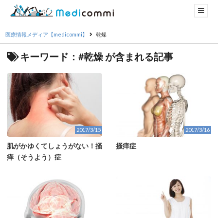
医療情報メディア【medicommi】
乾燥
キーワード：#乾燥 が含まれる記事
2017/3/15
2017/3/16
肌がかゆくてしょうがない！掻
掻痒症
痒（そうよう）症