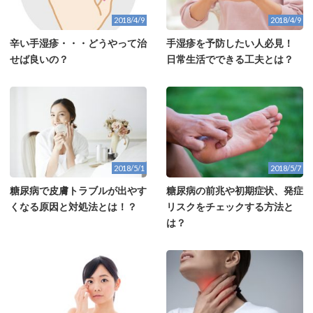
2018/4/9
2018/4/9
辛い手湿疹・・・どうやって治
手湿疹を予防したい人必見！
せば良いの？
日常生活でできる工夫とは？
2018/5/1
2018/5/7
糖尿病で皮膚トラブルが出やす
糖尿病の前兆や初期症状、発症
くなる原因と対処法とは！？
リスクをチェックする方法と
は？