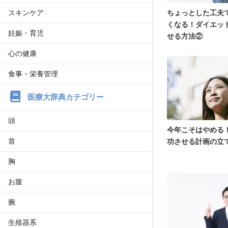
スキンケア
ちょっとした工夫
くなる！ダイエッ
妊娠・育児
せる方法②
心の健康
食事・栄養管理
医療大辞典カテゴリー
頭
今年こそはやめる
首
功させる計画の立
胸
お腹
腕
生殖器系