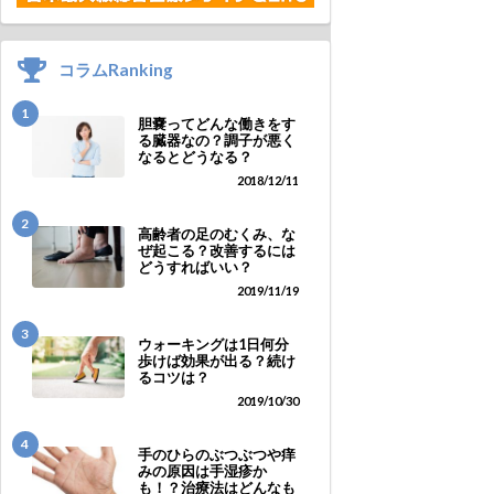
コラムRanking
1
胆嚢ってどんな働きをす
る臓器なの？調子が悪く
なるとどうなる？
2018/12/11
2
高齢者の足のむくみ、な
ぜ起こる？改善するには
どうすればいい？
2019/11/19
3
ウォーキングは1日何分
歩けば効果が出る？続け
るコツは？
2019/10/30
4
手のひらのぶつぶつや痒
みの原因は手湿疹か
も！？治療法はどんなも