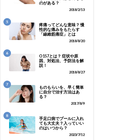
のがある？
2018/2/13
5
疼痛ってどんな意味？ 慢
性的な痛みをもたらす
「線維筋痛症」とは
2018/8/20
6
O157とは？ 症状や原
因、対処法、予防法を解
説！
2018/8/27
7
ものもらいを、早く簡単
に自分で治す方法はあ
る？
2017/8/9
8
手足口病でプールに入れ
ても大丈夫？入っていい
のはいつから？
2023/7/12