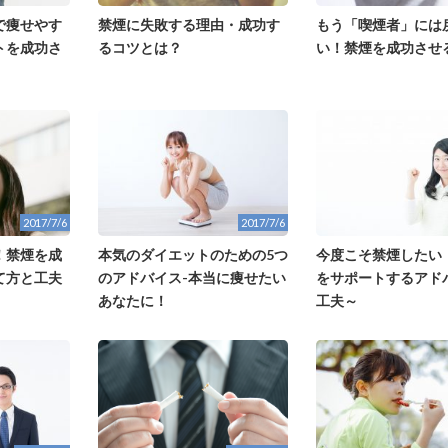
で痩せやす
禁煙に失敗する理由・成功す
もう「喫煙者」には
トを成功さ
るコツとは？
い！禁煙を成功させ
2017/7/6
2017/7/6
！禁煙を成
本気のダイエットのための5つ
今度こそ禁煙したい
て方と工夫
のアドバイス-本当に痩せたい
をサポートするアド
あなたに！
工夫～