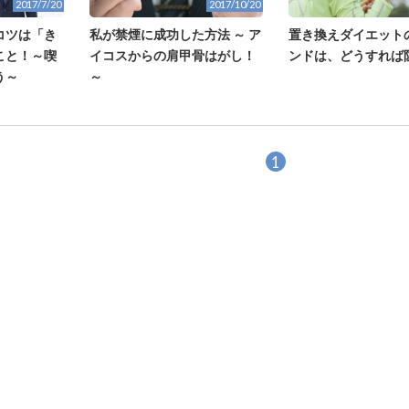
2017/7/20
2017/10/20
コツは「き
置き換えダイエット
私が禁煙に成功した方法 ～ ア
こと！～喫
ンドは、どうすれば
イコスからの肩甲骨はがし！
う～
～
1