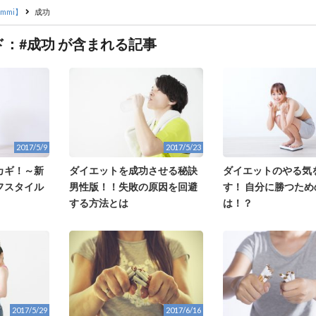
mmi】
成功
：#成功 が含まれる記事
2017/5/9
2017/5/23
カギ！～新
ダイエットを成功させる秘訣
ダイエットのやる気
フスタイル
男性版！！失敗の原因を回避
す！ 自分に勝つた
する方法とは
は！？
2017/5/29
2017/6/16