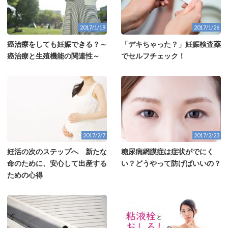
2017/1/19
2017/1/26
癌治療をしても妊娠できる？～
「デキちゃった？」妊娠検査薬
癌治療と生殖機能の関連性～
でセルフチェック！
2017/2/7
2017/2/23
妊活の次のステップへ 新たな
糖尿病網膜症は症状がでにく
命のために、安心して出産する
い？どうやって防げばいいの？
ための心得