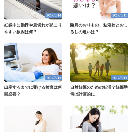
2017/3/14
2017/3/15
妊娠中に動悸や息切れが起こり
臨月のおりもの、粘液栓とおし
やすい原因は何？
るしの違いは？
2017/3/15
2017/3/15
出産するまでに受ける検査は何
自然妊娠のための妊活？妊娠準
回必要？
備は計画的に