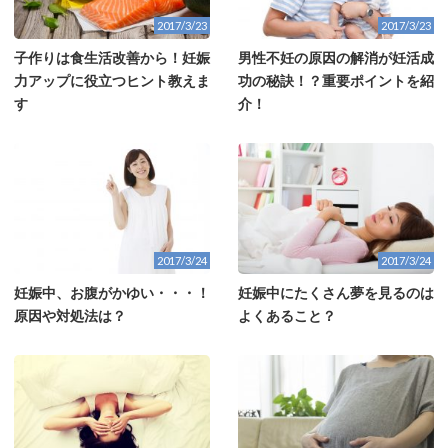
2017/3/23
2017/3/23
子作りは食生活改善から！妊娠
男性不妊の原因の解消が妊活成
力アップに役立つヒント教えま
功の秘訣！？重要ポイントを紹
す
介！
2017/3/24
2017/3/24
妊娠中、お腹がかゆい・・・！
妊娠中にたくさん夢を見るのは
原因や対処法は？
よくあること？