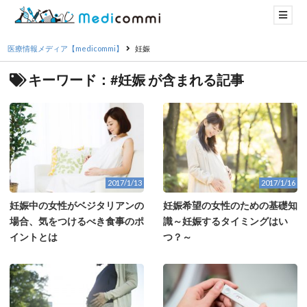
医療情報メディア【medicommi】
妊娠
キーワード：#妊娠 が含まれる記事
2017/1/13
2017/1/16
妊娠中の女性がベジタリアンの
妊娠希望の女性のための基礎知
場合、気をつけるべき食事のポ
識～妊娠するタイミングはい
イントとは
つ？～