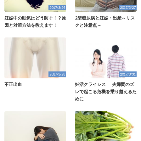
2017/3/24
2017/3/27
妊娠中の眠気はどう防ぐ！？原
2型糖尿病と妊娠・出産～リス
因と対策方法を教えます！
クと注意点～
2017/3/28
2017/3/31
不正出血
妊活クライシス ― 夫婦間のズ
レで起こる危機を乗り越えるた
めに