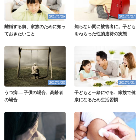
2017/1/26
2017/1/27
離婚する前、家族のために知っ
知らない間に被害者に。子ども
ておきたいこと
をねらった性的虐待の実態
2017/1/30
2017/1/31
うつ病 ― 子供の場合、高齢者
子どもと一緒にやる、家族で健
の場合
康になるため生活習慣