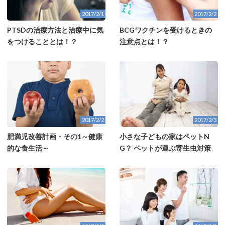
2017/2/1
2017/2/2
PTSDの治療方法と治療中に気
BCGワクチンを受けるときの
をつけることとは！？
注意点とは！？
2017/2/2
2017/2/3
肥満児改善計画・その1～健康
小さな子どもの家はペットN
的な食生活～
G？ ペットが運ぶ寄生虫対策