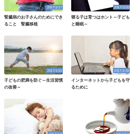
2017/2/17
2017/2/20
腎臓病のお子さんのためにでき
寝る子は育つはホント～子ども
ること 腎臓移植
と睡眠～
2017/2/21
2017/2/28
子どもの肥満を防ぐ～生活習慣
インターネットから子どもを守
の改善～
るために
2017/3/2
2017/3/2