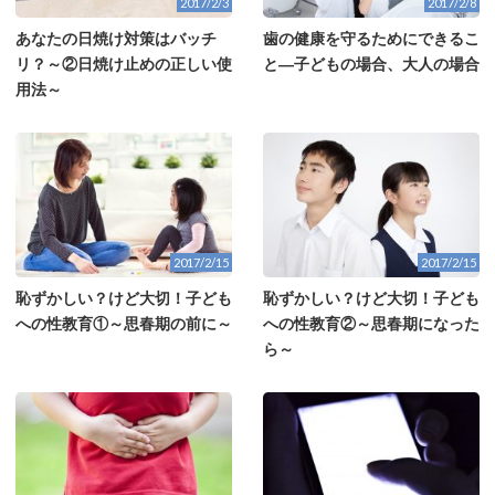
2017/2/3
2017/2/8
あなたの日焼け対策はバッチ
歯の健康を守るためにできるこ
リ？～②日焼け止めの正しい使
と―子どもの場合、大人の場合
用法～
2017/2/15
2017/2/15
恥ずかしい？けど大切！子ども
恥ずかしい？けど大切！子ども
への性教育①～思春期の前に～
への性教育②～思春期になった
ら～