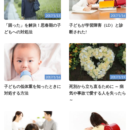
2017/1/13
2017/1/16
「困った」を解決！思春期の子
子どもが学習障害（LD）と診
どもへの対処法
断された!
2017/1/16
2017/1/19
子どもの低体重を知ったときに
死別から立ち直るために ～ 病
対処する方法
気や事故で愛する人を失ったら
～