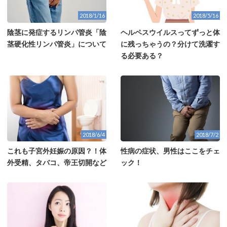
2018/1/16
2018/5/16
陰茎に発症するリンパ管炎「陰
ヘルペスウイルスってずっと体
茎硬化性リンパ管炎」について
に残っちゃうの？分けて洗濯す
る必要ある？
2018/6/4
2018/7/2
これも子宮外妊娠の原因？！体
性病の症状、男性はここをチェ
外受精、タバコ、帝王切開など
ック！