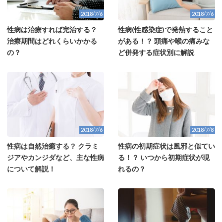
2018/7/6
2018/7/6
性病は治療すれば完治する？
性病(性感染症)で発熱すること
治療期間はどれくらいかかる
がある！？ 頭痛や喉の痛みな
の？
ど併発する症状別に解説
2018/7/6
2018/7/8
性病は自然治癒する？ クラミ
性病の初期症状は風邪と似てい
ジアやカンジダなど、主な性病
る！？ いつから初期症状が現
について解説！
れるの？