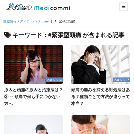
医療情報メディア【medicommi】
緊張型頭痛
キーワード：#緊張型頭痛 が含まれる記事
2017/6/26
2017/6/27
原因と頭痛の原因と治療法は？
頭痛の痛みを抑える対処法はあ
② ～ 頭痛で何も手につかない
る？種類ごとで方法が違うって
方へ
本当？