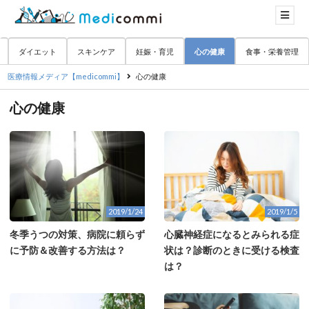
ダイエット
スキンケア
妊娠・育児
心の健康
食事・栄養管理
医療情報メディア【medicommi】
心の健康
心の健康
2019/1/24
2019/1/5
冬季うつの対策、病院に頼らず
心臓神経症になるとみられる症
に予防＆改善する方法は？
状は？診断のときに受ける検査
は？