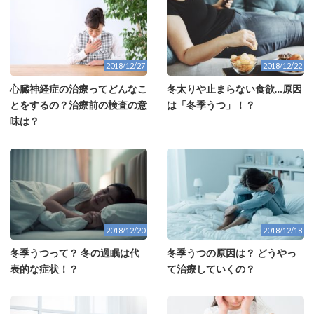
2018/12/27
2018/12/22
心臓神経症の治療ってどんなこ
冬太りや止まらない食欲…原因
とをするの？治療前の検査の意
は「冬季うつ」！？
味は？
2018/12/20
2018/12/18
冬季うつって？ 冬の過眠は代
冬季うつの原因は？ どうやっ
表的な症状！？
て治療していくの？