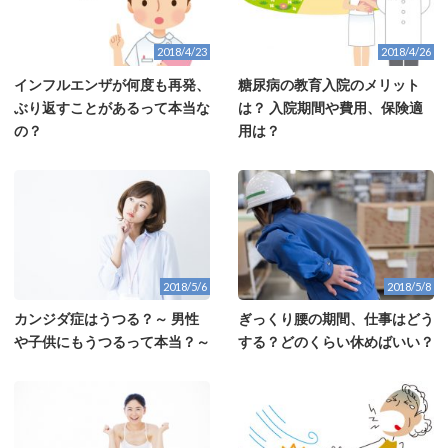
2018/4/23
2018/4/26
インフルエンザが何度も再発、
糖尿病の教育入院のメリット
ぶり返すことがあるって本当な
は？ 入院期間や費用、保険適
の？
用は？
2018/5/6
2018/5/8
カンジダ症はうつる？～ 男性
ぎっくり腰の期間、仕事はどう
や子供にもうつるって本当？～
する？どのくらい休めばいい？