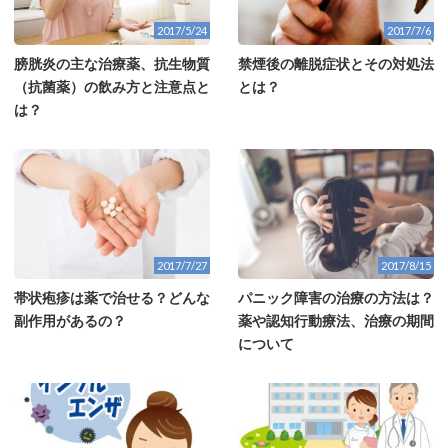
2017/5/24
2017/7/6
膀胱炎の主な治療薬、抗生物質
禁煙後の離脱症状とその対処法
（抗菌薬）の飲み方と注意点と
とは？
は？
2017/7/27
2017/8/15
帯状疱疹は薬で治せる？どんな
パニック障害の治療の方法は？
副作用があるの？
薬や認知行動療法、治療の期間
について