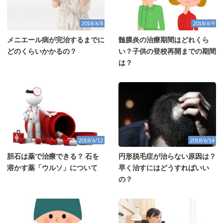
2018/6/8
2018/6/9
メニエール病が完治するまでに
髄膜炎の治療期間はどれくら
どのくらいかかるの？
い？子供の登校再開までの期間
は？
2018/6/12
2018/6/14
胆石は薬で治療できる？ 石を
円形脱毛症が治らない原因は？
溶かす薬「ウルソ」について
早く治すにはどうすればいい
の？