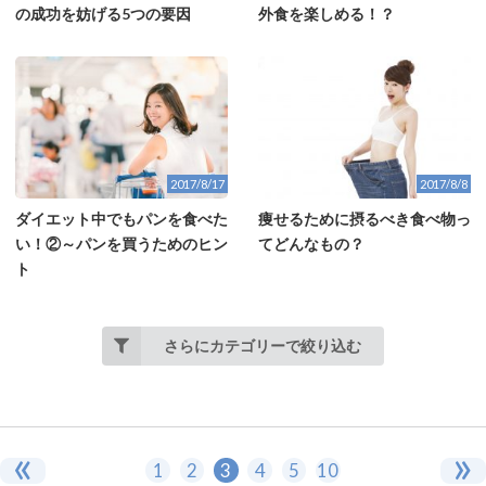
外食を楽しめる！？
の成功を妨げる5つの要因
2017/8/17
2017/8/8
ダイエット中でもパンを食べた
痩せるために摂るべき食べ物っ
い！②～パンを買うためのヒン
てどんなもの？
ト
さらにカテゴリーで絞り込む
«
»
1
2
3
4
5
10