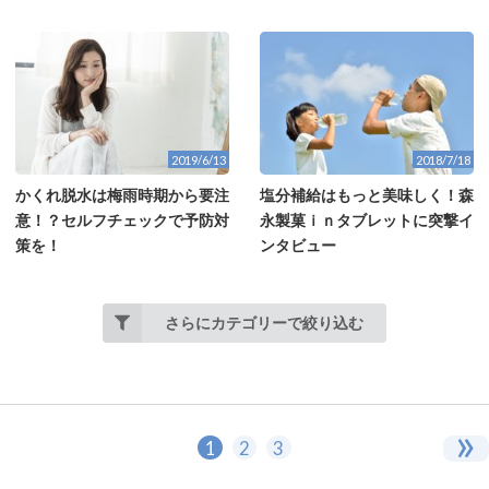
2019/6/13
2018/7/18
かくれ脱水は梅雨時期から要注
塩分補給はもっと美味しく！森
意！？セルフチェックで予防対
永製菓ｉｎタブレットに突撃イ
策を！
ンタビュー
さらにカテゴリーで絞り込む
»
1
2
3