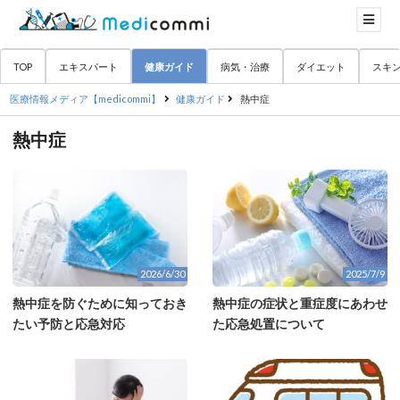
TOP
エキスパート
健康ガイド
病気・治療
ダイエット
スキ
医療情報メディア【medicommi】
健康ガイド
熱中症
熱中症
2026/6/30
2025/7/9
熱中症を防ぐために知っておき
熱中症の症状と重症度にあわせ
たい予防と応急対応
た応急処置について