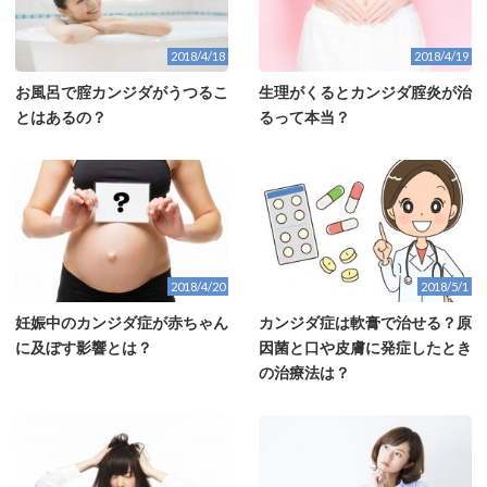
2018/4/18
2018/4/19
お風呂で腟カンジダがうつるこ
生理がくるとカンジダ腟炎が治
とはあるの？
るって本当？
2018/4/20
2018/5/1
妊娠中のカンジダ症が赤ちゃん
カンジダ症は軟膏で治せる？原
に及ぼす影響とは？
因菌と口や皮膚に発症したとき
の治療法は？