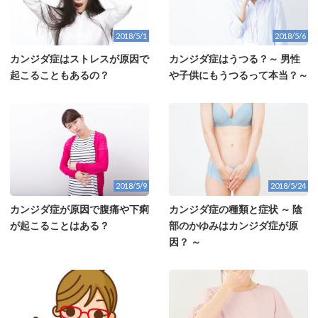
2018/5/1
2018/5/6
カンジダ症はストレスが原因で
カンジダ症はうつる？～ 男性
起こることもあるの？
や子供にもうつるって本当？～
2018/5/9
2018/5/24
カンジダ症が原因で腹痛や下痢
カンジダ症の種類と症状 ～ 陰
が起こることはある？
部のかゆみはカンジダ症が原
因？ ～