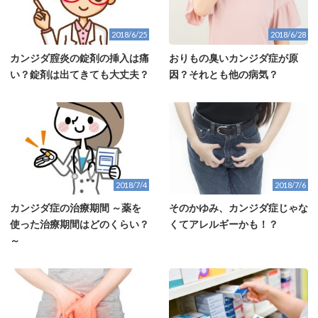
2018/6/25
2018/6/28
カンジダ腟炎の錠剤の挿入は痛
おりもの臭いカンジダ症が原
い？錠剤は出てきても大丈夫？
因？それとも他の病気？
2018/7/4
2018/7/6
カンジダ症の治療期間 ～薬を
そのかゆみ、カンジダ症じゃな
使った治療期間はどのくらい？
くてアレルギーかも！？
～