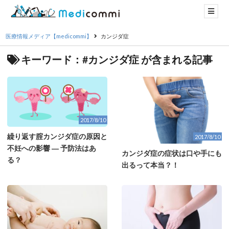
医療情報メディア【medicommi】
カンジダ症
キーワード：#カンジダ症 が含まれる記事
2017/8/10
繰り返す腟カンジダ症の原因と
2017/8/10
不妊への影響 ― 予防法はあ
カンジダ症の症状は口や手にも
る？
出るって本当？！