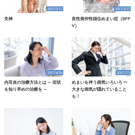
2017/3/17
2017/3/27
失神
良性発作性頭位めまい症（BPP
V）
2017/7/2
2017/6/26
めまいを伴う病気いろいろ ー
内耳炎の治療方法とは ～ 症状
大きな病気が隠れていること
を知り早めの治療を ～
も！