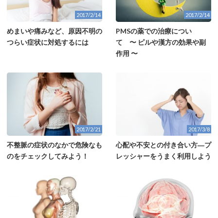
2017/2/14
2017/2/14
めまいや痛みなど、原因不明の
PMSの薬での治療につい
つらい症状に対処するには
て 〜 ピルや漢方の効果や副
作用 〜
2017/2/21
2017/3/8
不整脈の症状のなかで危険なも
心配や不安との付き合い方―プ
のをチェックしてみよう！
レッシャーをうまく利用しよう