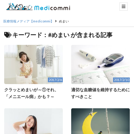
医療情報メディア【medicommi】
めまい
キーワード：#めまい が含まれる記事
2017/2/6
2017/2/10
クラッとめまいが～①それ、
適切な血糖値を維持するために
「メニエール病」かも？～
すべきこと