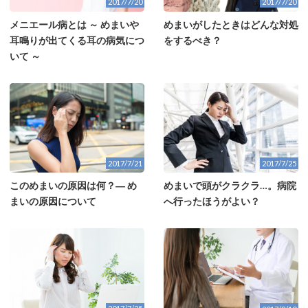
2017/7/20
2017/7/20
メニエール病とは ～ めまいや
めまいがしたときはどんな対処
耳鳴りが出てくる耳の病気につ
をするべき？
いて ～
2017/7/25
2017/7/21
めまいで頭がクラクラ…。病院
このめまいの原因は何？― め
へ行ったほうがよい？
まいの原因について