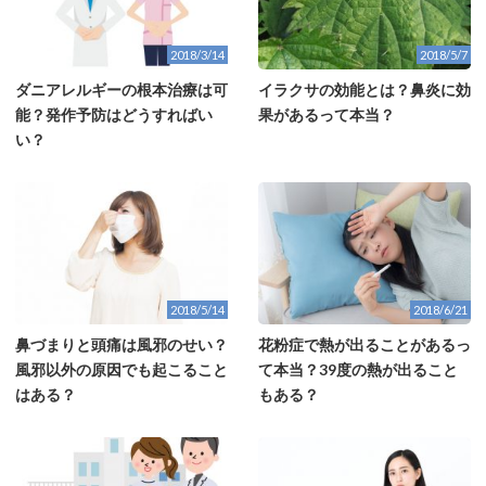
2018/3/14
2018/5/7
ダニアレルギーの根本治療は可
イラクサの効能とは？鼻炎に効
能？発作予防はどうすればい
果があるって本当？
い？
2018/5/14
2018/6/21
鼻づまりと頭痛は風邪のせい？
花粉症で熱が出ることがあるっ
風邪以外の原因でも起こること
て本当？39度の熱が出ること
はある？
もある？