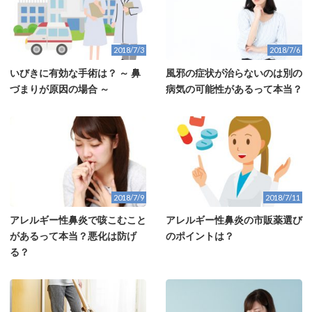
2018/7/3
2018/7/6
いびきに有効な手術は？ ～ 鼻
風邪の症状が治らないのは別の
づまりが原因の場合 ～
病気の可能性があるって本当？
2018/7/9
2018/7/11
アレルギー性鼻炎で咳こむこと
アレルギー性鼻炎の市販薬選び
があるって本当？悪化は防げ
のポイントは？
る？